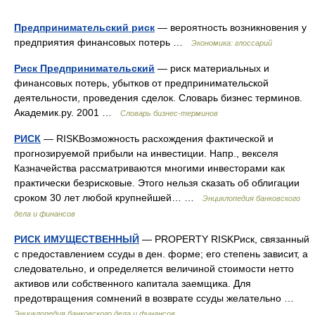
Предпринимательский риск
— вероятность возникновения у
предприятия финансовых потерь …
Экономика: глоссарий
Риск Предпринимательский
— риск материальных и
финансовых потерь, убытков от предпринимательской
деятельности, проведения сделок. Словарь бизнес терминов.
Академик.ру. 2001 …
Словарь бизнес-терминов
РИСК
— RISKВозможность расхождения фактической и
прогнозируемой прибыли на инвестиции. Напр., векселя
Казначейства рассматриваются многими инвесторами как
практически безрисковые. Этого нельзя сказать об облигации
сроком 30 лет любой крупнейшей… …
Энциклопедия банковского
дела и финансов
РИСК ИМУЩЕСТВЕННЫЙ
— PROPERTY RISKРиск, связанный
с предоставлением ссуды в ден. форме; его степень зависит, а
следовательно, и определяется величиной стоимости нетто
активов или собственного капитала заемщика. Для
предотвращения сомнений в возврате ссуды желательно …
Энциклопедия банковского дела и финансов